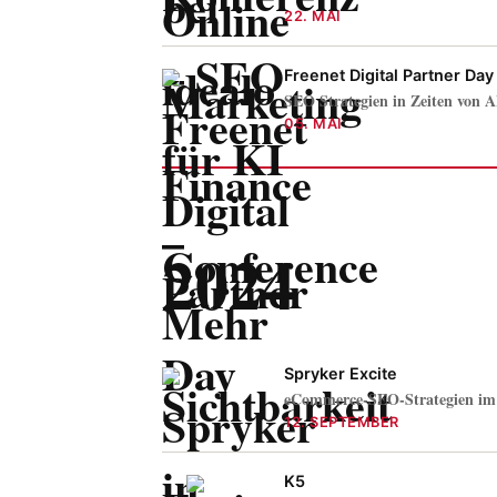
22. MAI
Freenet Digital Partner Day
SEO Strategien in Zeiten von 
05. MAI
2024
Spryker Excite
eCommerce-SEO-Strategien im 
12. SEPTEMBER
K5