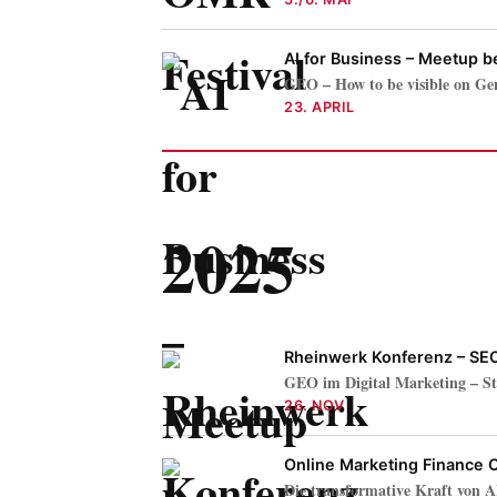
AI for Business – Meetup be
GEO – How to be visible on Ge
23. APRIL
2025
Rheinwerk Konferenz – SEO 
GEO im Digital Marketing – S
26. NOV
Online Marketing Finance 
Die transformative Kraft von 