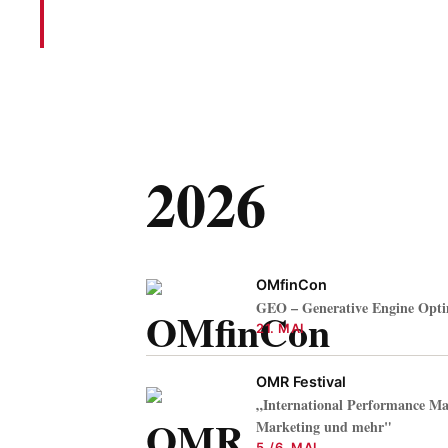
2026
OMfinCon
GEO – Generative Engine Opti
21. MAI
OMR Festival
„International Performance Ma
Marketing und mehr"
5./6. MAI