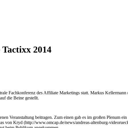
e Tactixx 2014
rale Fachkonferenz des Affiliate Marketings statt. Markus Kellermann
uf die Beine gestellt.
enen Veranstaltung beitragen. Zum einen gab es im großen Plenum ein t
eas von Kryd (http://www.omcap.de/news/andreas-altenburg-videoruec
hr gut beim Publikum angekommen.