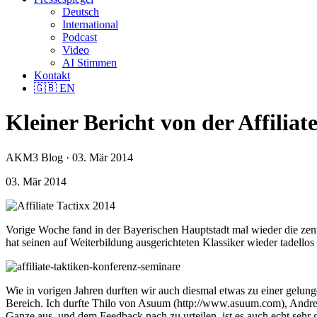
Deutsch
International
Podcast
Video
AI Stimmen
Kontakt
🇬🇧
EN
Kleiner Bericht von der Affiliat
AKM3 Blog · 03. Mär 2014
03. Mär 2014
Vorige Woche fand in der Bayerischen Hauptstadt mal wieder die zent
hat seinen auf Weiterbildung ausgerichteten Klassiker wieder tadellos a
Wie in vorigen Jahren durften wir auch diesmal etwas zu einer gelung
Bereich. Ich durfte Thilo von Asuum (http://www.asuum.com), Andr
Ganze aus, und dem Feedback nach zu urteilen, ist es auch echt se