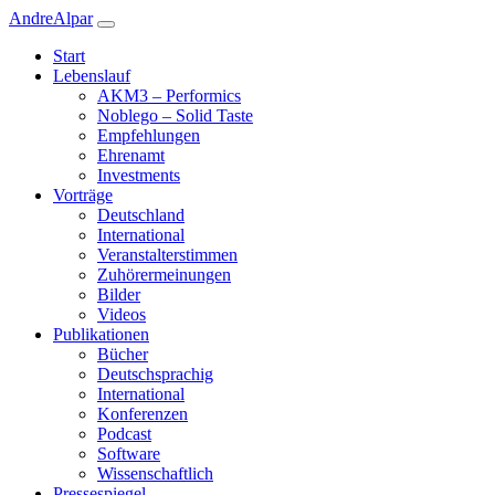
Andre
Alpar
Start
Lebenslauf
AKM3 – Performics
Noblego – Solid Taste
Empfehlungen
Ehrenamt
Investments
Vorträge
Deutschland
International
Veranstalterstimmen
Zuhörermeinungen
Bilder
Videos
Publikationen
Bücher
Deutschsprachig
International
Konferenzen
Podcast
Software
Wissenschaftlich
Pressespiegel