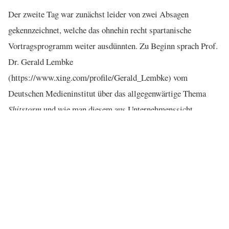
Der zweite Tag war zunächst leider von zwei Absagen
gekennzeichnet, welche das ohnehin recht spartanische
Vortragsprogramm weiter ausdünnten. Zu Beginn sprach Prof.
Dr. Gerald Lembke
(https://www.xing.com/profile/Gerald_Lembke) vom
Deutschen Medieninstitut über das allgegenwärtige Thema
Shitstorm
und wie man diesem aus Unternehmenssicht
begegnen sollte. Dabei nannte er auch die gängigsten
Praxisbeispiele aus der jüngeren Vergangenheit. Anschließend
hielt movento (http://www.movento.com/)-Chef Christoph
Resch einen Vortrag über die Vernetzung der einzelnen Online-
Marketing-Kanäle, während Felix Stegmann von Emailvision
(http://www.emailvision.de/) erklärte, wie seine Firma die
Masse an gewonnenen Kundendaten für eine bessere