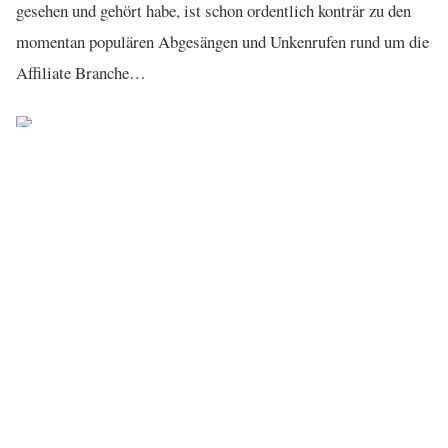
gesehen und gehört habe, ist schon ordentlich konträr zu den
momentan populären Abgesängen und Unkenrufen rund um die
Affiliate Branche…
← ALLE BLOGPOSTS
© 2026 Andre Alpar
IMPRESSUM
DATENSCHUTZ
EN
BLOG