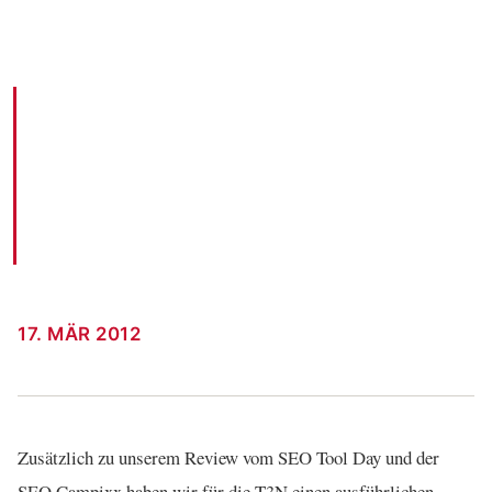
AKM3 berichtet für die T3N von der
Campixx
AKM3 BLOG · 17. MÄR 2012
17. MÄR 2012
Zusätzlich zu unserem Review vom SEO Tool Day und der
SEO Campixx haben wir für die T3N einen ausführlichen