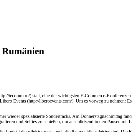
n Rumänien
p://tecomm.ro/) statt, eine der wichtigsten E-Commerce-Konferenzen
ibero Events (http://liberoevents.com/). Um es vorweg zu nehmen: Es 
er wieder spezialisierte Sondertracks. Am Donnerstagnachmittag fand b
rafieren und Selfies zu schießen, um anschließend in den Pausen mi
e Logistikdienstleister meist auch die Paymentdienstleister sind. Di