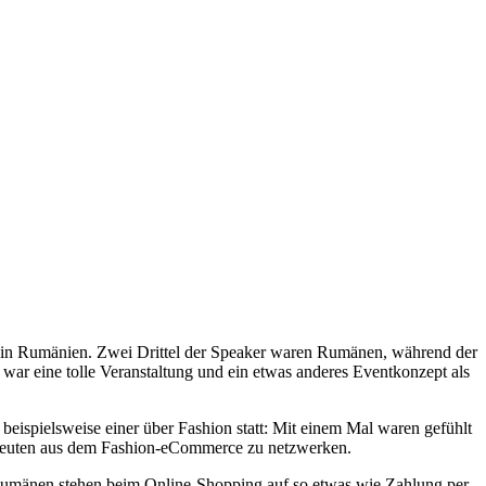
 in Rumänien. Zwei Drittel der Speaker waren Rumänen, während der
war eine tolle Veranstaltung und ein etwas anderes Eventkonzept als
eispielsweise einer über Fashion statt: Mit einem Mal waren gefühlt
t Leuten aus dem Fashion-eCommerce zu netzwerken.
e Rumänen stehen beim Online-Shopping auf so etwas wie Zahlung per