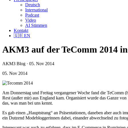
Deutsch
International
Podcast
Video
AI Stimmen
Kontakt
🇬🇧
EN
AKM3 auf der TeComm 2014 i
AKM3 Blog · 05. Nov 2014
05. Nov 2014
Am Donnerstag und Freitag vergangener Woche fand die TeComm (htt
Rest (außer mir) aus England kam. Organisiert wurde das Ganze von L
das, was man bei uns kennt.
Es gab einen „Hauptstrang“ an Präsentationen, daneben aber auch imm
ein Dutzend Modebloggerinnen dabei, einander abwechselnd zu fotog
Interessant war auch zu erfahren, dass im E-Commerce in Rumänien di