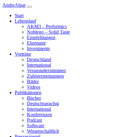
Andre
Alpar
Start
Lebenslauf
AKM3 – Performics
Noblego – Solid Taste
Empfehlungen
Ehrenamt
Investments
Vorträge
Deutschland
International
Veranstalterstimmen
Zuhörermeinungen
Bilder
Videos
Publikationen
Bücher
Deutschsprachig
International
Konferenzen
Podcast
Software
Wissenschaftlich
Pressespiegel